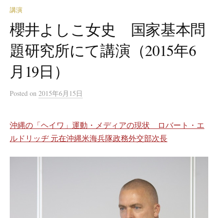
講演
櫻井よしこ女史 国家基本問
題研究所にて講演（2015年6
月19日）
Posted
on
2015年6月15日
沖縄の「ヘイワ」運動・メディアの現状 ロバート・エ
ルドリッヂ 元在沖縄米海兵隊政務外交部次長