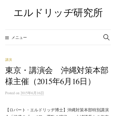
コ
エルドリッヂ研究所
ン
テ
ン
ツ
検
索:
メニュー
へ
ス
キ
ッ
講演
プ
東京・講演会 沖縄対策本部
様主催（2015年6月16日）
Posted
on
2015年6月16日
【ロバート・エルドリッヂ博士】沖縄対策本部特別講演