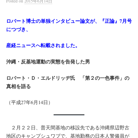
Posted
on
2015年6月14日
ロバート博士の単独インタビュー論文が、『正論』7月号
につづき、
産経ニュースへ転載されました。
沖縄・反基地運動の実態を告発した男
ロバート・Ｄ・エルドリッヂ氏 「第２の一色事件」の
真相を語る
（平成27年6月14日）
２月２２日、普天間基地の移設先である沖縄県辺野古
地区のキャンプシュワブで、基地勤務の日本人警備員が