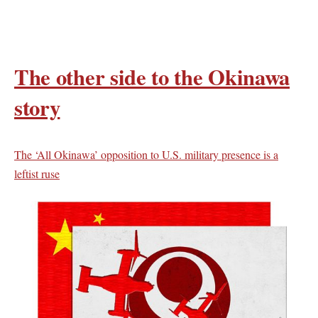
The other side to the Okinawa
story
The ‘All Okinawa’ opposition to U.S. military presence is a
leftist ruse