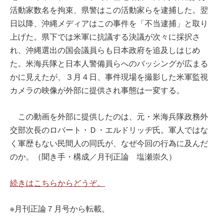
活動家数名を拘束、県警はこの活動家らを逮捕した。翌
日以降、沖縄メディアはこの事件を「不当逮捕」と取り
上げた。県下では米軍に抗議する決議が次々に採択さ
れ、沖縄選出の国会議員らも日本政府を追及しはじめ
た。米海兵隊と日本人警備員らへのバッシングが広まる
かに見えたが、３月４日、事件現場を撮影した米軍監視
カメラの映像が外部に提供され事態は一変する。
この動画を外部に提供したのは、元・米海兵隊政務外
交部次長のロバート・Ｄ・エルドリッヂ氏。軍人ではな
く軍歴もない民間人の同氏が、なぜ今回の行為に及んだ
のか。（聞き手・構成／月刊正論 塩瀬崇久）
続きはこちらからどうぞ。
※月刊正論７月号から転載。