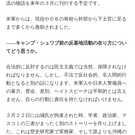
流の物語を来年の３月に刊行する予定です。
米軍からは、現役やＯＢの将校ら幹部から下士官に至る
まで多くから激励されました。
――キャンプ・シュワブ前の反基地活動の在り方につい
てどう思うか。
合法的に反対するのは民主主義では当然、保障されなけ
ればなりません。しかし、不法で反社会的、非人間的行
動となると別の話になります。米軍人や日本人警備員へ
の暴力、脅迫、差別、ヘイトスピーチは平和的とは言え
ません。自らの行動に責任を持たなければいけません。
２月２２日に山城氏が拘束された時、学者、政治家、マ
スコミの三者がまったく別のストーリーを作り上げまし
た。これは歴史研究家で実務家、そして誰よりも沖縄の