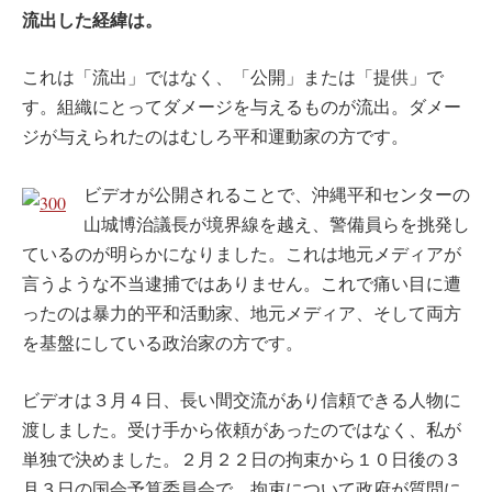
流出した経緯は。
これは「流出」ではなく、「公開」または「提供」で
す。組織にとってダメージを与えるものが流出。ダメー
ジが与えられたのはむしろ平和運動家の方です。
ビデオが公開されることで、沖縄平和センターの
山城博治議長が境界線を越え、警備員らを挑発し
ているのが明らかになりました。これは地元メディアが
言うような不当逮捕ではありません。これで痛い目に遭
ったのは暴力的平和活動家、地元メディア、そして両方
を基盤にしている政治家の方です。
ビデオは３月４日、長い間交流があり信頼できる人物に
渡しました。受け手から依頼があったのではなく、私が
単独で決めました。２月２２日の拘束から１０日後の３
月３日の国会予算委員会で、拘束について政府が質問に