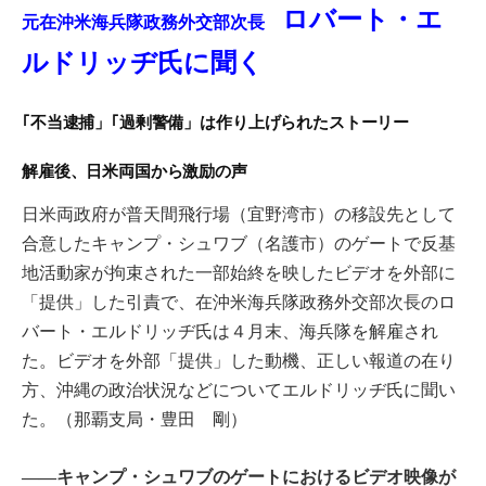
ロバート・エ
元在沖米海兵隊政務外交部次長
ルドリッヂ氏に聞く
｢不当逮捕」｢過剰警備」は作り上げられたストーリー
解雇後、日米両国から激励の声
日米両政府が普天間飛行場（宜野湾市）の移設先として
合意したキャンプ・シュワブ（名護市）のゲートで反基
地活動家が拘束された一部始終を映したビデオを外部に
「提供」した引責で、在沖米海兵隊政務外交部次長のロ
バート・エルドリッヂ氏は４月末、海兵隊を解雇され
た。ビデオを外部「提供」した動機、正しい報道の在り
方、沖縄の政治状況などについてエルドリッヂ氏に聞い
た。（那覇支局・豊田 剛）
――キャンプ・シュワブのゲートにおけるビデオ映像が