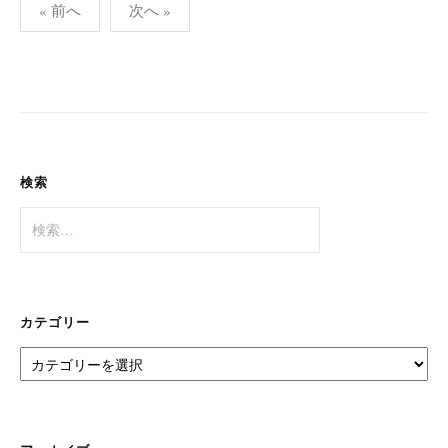
投
« 前へ
次へ »
稿
の
ペ
ー
ジ
送
検索
り
検
索:
カテゴリー
カ
テ
ゴ
リ
ー