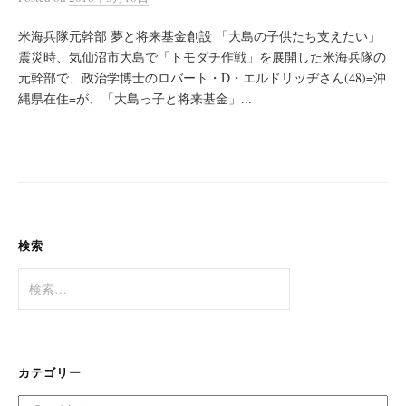
米海兵隊元幹部 夢と将来基金創設 「大島の子供たち支えたい」
震災時、気仙沼市大島で「トモダチ作戦」を展開した米海兵隊の
元幹部で、政治学博士のロバート・D・エルドリッヂさん(48)=沖
縄県在住=が、「大島っ子と将来基金」...
検索
検
索:
カテゴリー
カ