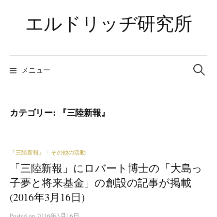
コ
エルドリッヂ研究所
ン
テ
ン
ツ
検
索:
メニュー
へ
ス
キ
ッ
カテゴリー:
『三陸新報』
プ
『三陸新報』
その他の活動
/
「三陸新報」にロバート博士の「大島っ
子夢と将来基金」の創設の記事が掲載
(2016年3月16日)
Posted
on
2016年3月16日