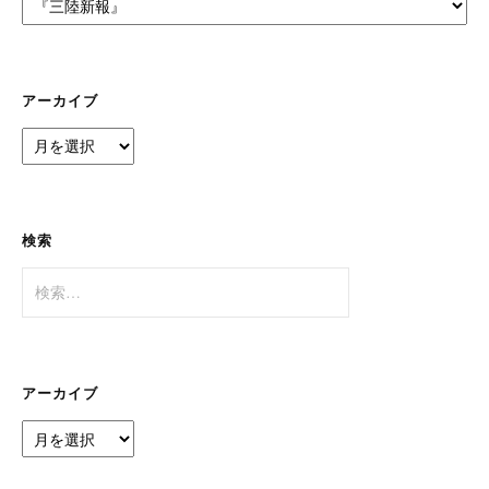
テ
ゴ
リ
ー
アーカイブ
ア
ー
カ
イ
ブ
検索
検
索:
アーカイブ
ア
ー
カ