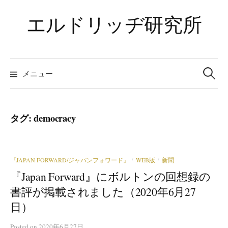
コ
エルドリッヂ研究所
ン
テ
ン
ツ
検
索:
メニュー
へ
ス
キ
ッ
タグ:
democracy
プ
『JAPAN FORWARD/ジャパンフォワード』
WEB版
新聞
/
/
『Japan Forward』にボルトンの回想録の
書評が掲載されました（2020年6月27
日）
Posted
on
2020年6月27日