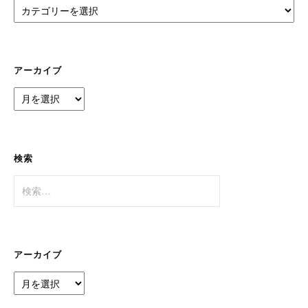
カ
テ
ゴ
リ
ー
アーカイブ
ア
ー
カ
イ
ブ
検索
検
索:
アーカイブ
ア
ー