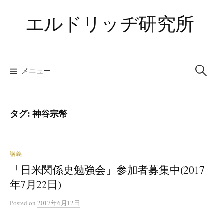
コ
エルドリッヂ研究所
ン
テ
ン
ツ
検
索:
メニュー
へ
ス
キ
ッ
タグ:
神谷宗幣
プ
講義
「日米関係史勉強会」参加者募集中(2017
年7月22日)
Posted
on
2017年6月12日