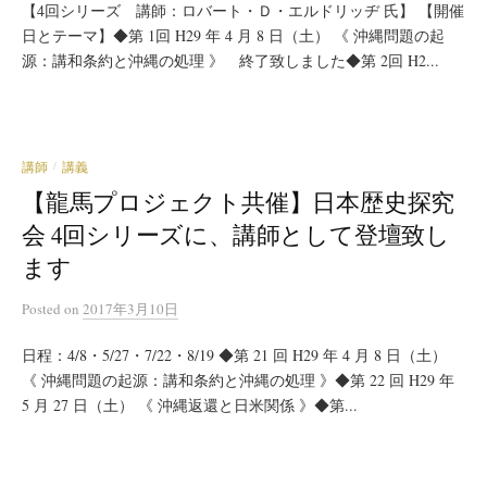
【4回シリーズ 講師：ロバート・Ｄ・エルドリッヂ 氏】 【開催
日とテーマ】◆第 1回 H29 年 4 月 8 日（土） 《 沖縄問題の起
源：講和条約と沖縄の処理 》 終了致しました◆第 2回 H2...
講師
講義
/
【龍馬プロジェクト共催】日本歴史探究
会 4回シリーズに、講師として登壇致し
ます
Posted
on
2017年3月10日
日程：4/8・5/27・7/22・8/19 ◆第 21 回 H29 年 4 月 8 日（土）
《 沖縄問題の起源：講和条約と沖縄の処理 》◆第 22 回 H29 年
5 月 27 日（土） 《 沖縄返還と日米関係 》◆第...