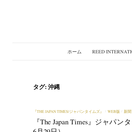
コ
ン
テ
ン
ツ
へ
ホーム
REED INTERNAT
ス
キ
ッ
プ
タグ:
沖縄
/
/
『THE JAPAN TIMES/ジャパンタイムズ』
WEB版
新聞
『The Japan Times』ジ
6月29日）