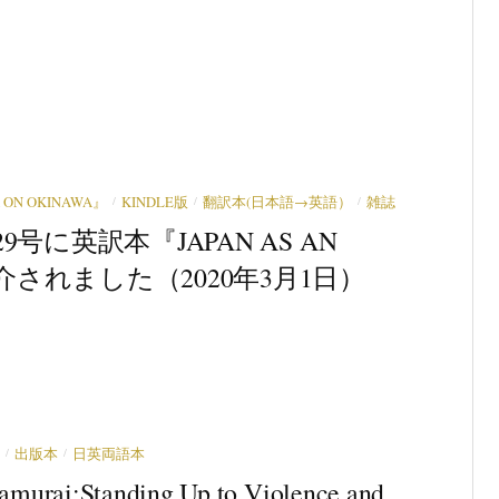
/
/
/
 ON OKINAWA』
KINDLE版
翻訳本(日本語→英語）
雑誌
/1-29号に英訳本『JAPAN AS AN
が紹介されました（2020年3月1日）
/
/
出版本
日英両語本
:Standing Up to Violence and