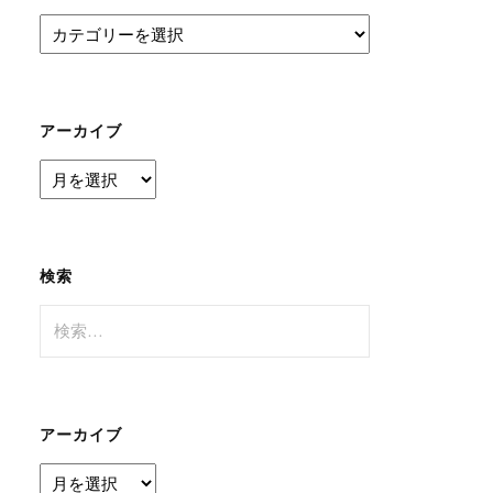
カ
テ
ゴ
リ
ー
アーカイブ
ア
ー
カ
イ
ブ
検索
検
索:
アーカイブ
ア