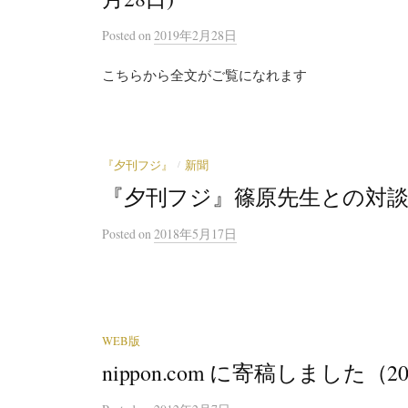
Posted
on
2019年2月28日
こちらから全文がご覧になれます
/
『夕刊フジ』
新聞
『夕刊フジ』篠原先生との対談が掲
Posted
on
2018年5月17日
WEB版
nippon.com に寄稿しました（2