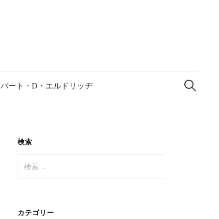
検
索:
ロバート・D・エルドリッヂ
検索
検
索:
カテゴリー