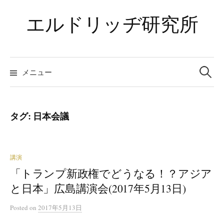
コ
エルドリッヂ研究所
ン
テ
ン
ツ
検
索:
メニュー
へ
ス
キ
ッ
タグ:
日本会議
プ
講演
「トランプ新政権でどうなる！？アジア
と日本」広島講演会(2017年5月13日)
Posted
on
2017年5月13日