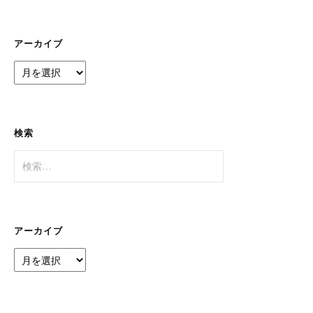
ゴ
リ
ー
アーカイブ
ア
ー
カ
イ
ブ
検索
検
索:
アーカイブ
ア
ー
カ
イ