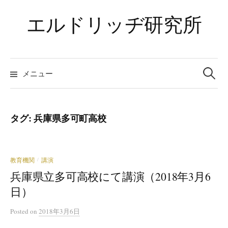
コ
エルドリッヂ研究所
ン
テ
ン
ツ
検
索:
メニュー
へ
ス
キ
ッ
タグ:
兵庫県多可町高校
プ
教育機関
講演
/
兵庫県立多可高校にて講演（2018年3月6
日）
Posted
on
2018年3月6日