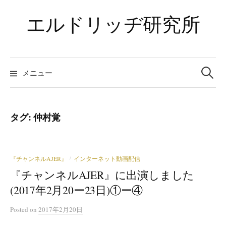
コ
エルドリッヂ研究所
ン
テ
ン
ツ
検
索:
メニュー
へ
ス
キ
ッ
タグ:
仲村覚
プ
『チャンネルAJER』
インターネット動画配信
/
『チャンネルAJER』に出演しました
(2017年2月20ー23日)①ー④
Posted
on
2017年2月20日