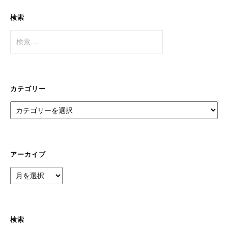
検索
検
索:
カテゴリー
カ
テ
ゴ
リ
ー
アーカイブ
ア
ー
カ
イ
ブ
検索