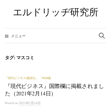
コ
エルドリッヂ研究所
ン
テ
ン
ツ
検
索:
メニュー
へ
ス
キ
ッ
タグ:
マスコミ
プ
『現代ビジネス/講談社』
WEB版
/
『現代ビジネス』国際欄に掲載されまし
た（2021年2月14日）
Posted
on
2021年2月14日