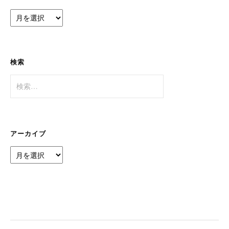
ア
ー
カ
イ
ブ
検索
検
索:
アーカイブ
ア
ー
カ
イ
ブ