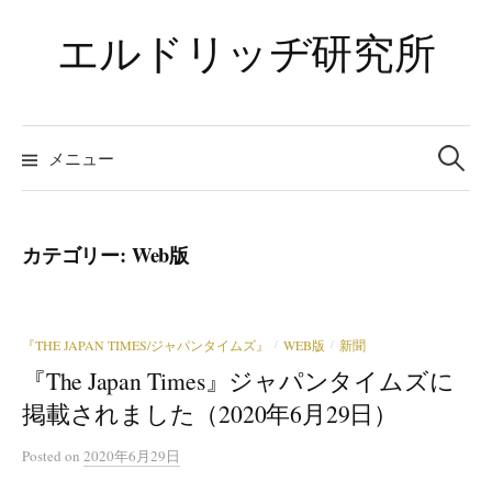
コ
エルドリッヂ研究所
ン
テ
ン
ツ
検
索:
メニュー
へ
ス
キ
ッ
カテゴリー:
Web版
プ
『THE JAPAN TIMES/ジャパンタイムズ』
WEB版
新聞
/
/
『The Japan Times』ジャパンタイムズに
掲載されました（2020年6月29日）
Posted
on
2020年6月29日