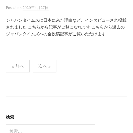
Posted
on
2020年4月27日
ジャパンタイムスに日本に来た理由など、インタビューされ掲載
されました こちらから記事がご覧になれます こちらから過去の
ジャパンタイムズへの全投稿記事がご覧いただけます
投
« 前へ
次へ »
稿
の
ペ
ー
ジ
送
検索
り
検