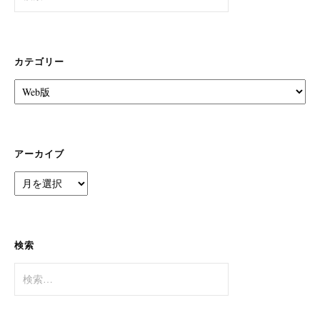
索:
カテゴリー
カ
テ
ゴ
リ
ー
アーカイブ
ア
ー
カ
イ
ブ
検索
検
索: