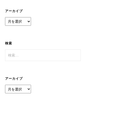
リ
ー
アーカイブ
ア
ー
カ
イ
ブ
検索
検
索:
アーカイブ
ア
ー
カ
イ
ブ