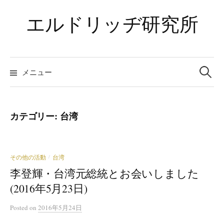
コ
エルドリッヂ研究所
ン
テ
ン
ツ
検
索:
メニュー
へ
ス
キ
ッ
カテゴリー:
台湾
プ
その他の活動
台湾
/
李登輝・台湾元総統とお会いしました
(2016年5月23日)
Posted
on
2016年5月24日