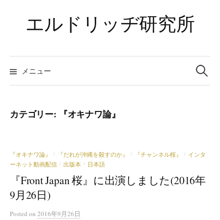
コ
エルドリッヂ研究所
ン
テ
ン
ツ
検
索:
メニュー
へ
ス
キ
ッ
カテゴリー:
『オキナワ論』
プ
『オキナワ論』
『だれが沖縄を殺すのか』
『チャンネル桜』
インタ
/
/
/
ーネット動画配信
出版本
日本語
/
/
『Front Japan 桜』に出演しました(2016年
9月26日)
Posted
on
2016年9月26日