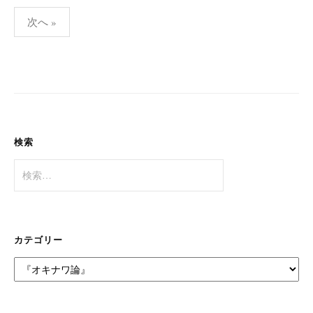
投
次へ »
稿
の
ペ
ー
ジ
送
検索
り
検
索:
カテゴリー
カ
テ
ゴ
リ