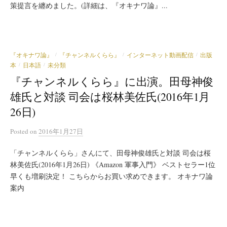
策提言を纏めました。(詳細は、『オキナワ論』...
『オキナワ論』
『チャンネルくらら』
インターネット動画配信
出版
/
/
/
本
日本語
未分類
/
/
『チャンネルくらら』に出演。田母神俊
雄氏と対談 司会は桜林美佐氏(2016年1月
26日)
Posted
on
2016年1月27日
「チャンネルくらら」さんにて、田母神俊雄氏と対談 司会は桜
林美佐氏(2016年1月26日) 《Amazon 軍事入門》 ベストセラー1位
早くも増刷決定！ こちらからお買い求めできます。 オキナワ論
案内