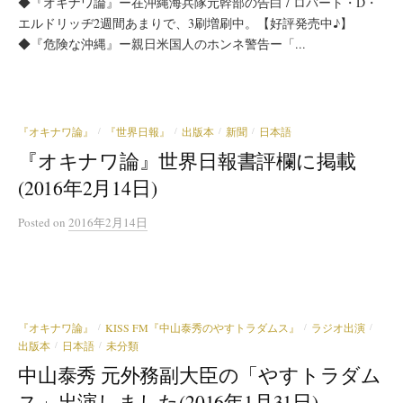
◆『オキナワ論』ー在沖縄海兵隊元幹部の告白 / ロバート・D・
エルドリッヂ2週間あまりで、3刷増刷中。【好評発売中♪】
◆『危険な沖縄』ー親日米国人のホンネ警告ー「...
『オキナワ論』
『世界日報』
出版本
新聞
日本語
/
/
/
/
『オキナワ論』世界日報書評欄に掲載
(2016年2月14日)
Posted
on
2016年2月14日
『オキナワ論』
KISS FM『中山泰秀のやすトラダムス』
ラジオ出演
/
/
/
出版本
日本語
未分類
/
/
中山泰秀 元外務副大臣の「やすトラダム
ス」出演しました(2016年1月31日)