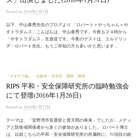
Posted
on
2016年2月1日
以下、中山泰秀先生のブログより 「ロバート＋やっちゃん＝や
すトラダムス」こんばんは、中山泰秀です。今夜も２４時から
「やすトラダムス」生放送です。今夜のゲストは、エルドリッ
ヂ・ロバート先生。もうご存知の方も多いかと思います...
『オキナワ論』
出版本
日本語
講師
講演
/
/
/
/
RIPS 平和・安全保障研究所の臨時勉強会
にて登壇(2016年1月26日)
Posted
on
2016年1月27日
テーマは、「宜野湾市長選挙と普天間の将来」でしたが、メディ
アと防衛省関係者から多くの参加がありました。 ロバート博士
は、以前こちらの平和・安全保障研究所の所属時に、51項目の政