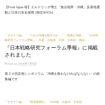
【Front Japan 桜】エルドリッヂ博士「無法地帯・沖縄」反基地運
動と日本の安全保障 [桜H28/9/26]
『オキナワ論』
『だれが沖縄を殺すのか』
『危険な沖縄』
『日本戦
/
/
/
略研究フォーラム季報』
共著
出版本
広告
日本語
雑誌
/
/
/
/
/
『日本戦略研究フォーラム季報』に掲載
されました
Posted
on
2016年7月8日
第３４回定例シンポジウム「沖縄を救わなければならない」の総
集編です
『オキナワ論』
『朝雲新聞社』
WEB版
出版本
日本語
/
/
/
/