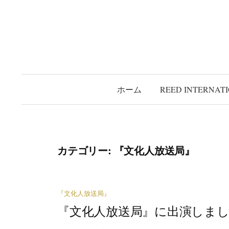
コ
ン
テ
ン
ツ
へ
ホーム
REED INTERNAT
ス
キ
ッ
プ
カテゴリー:
『文化人放送局』
『文化人放送局』
『文化人放送局』に出演しました（