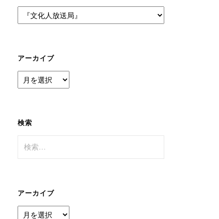
カ
テ
ゴ
リ
ー
アーカイブ
ア
ー
カ
イ
ブ
検索
検
索:
アーカイブ
ア