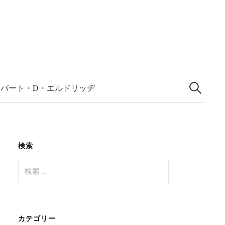
検
索:
ロバート・D・エルドリッヂ
検索
検
索:
カテゴリー