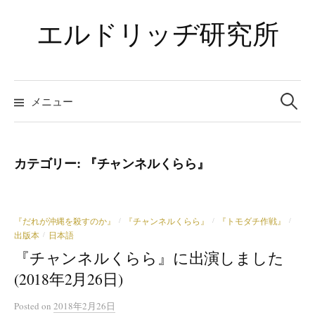
コ
エルドリッヂ研究所
ン
テ
ン
ツ
検
索:
メニュー
へ
ス
キ
ッ
カテゴリー:
『チャンネルくらら』
プ
『だれが沖縄を殺すのか』
『チャンネルくらら』
『トモダチ作戦』
/
/
/
出版本
日本語
/
『チャンネルくらら』に出演しました
(2018年2月26日)
Posted
on
2018年2月26日