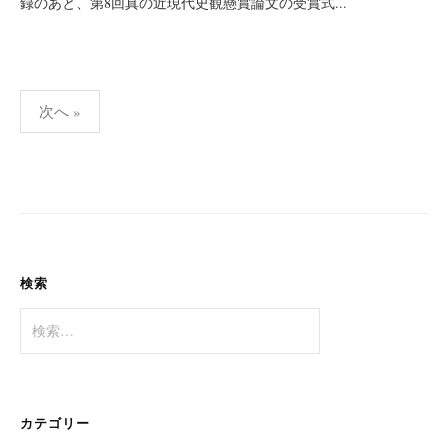
録のあと、第8回真の近現代史観懸賞論文の受賞式...
投
次へ »
稿
の
ペ
ー
ジ
送
検索
り
検
索:
カテゴリー