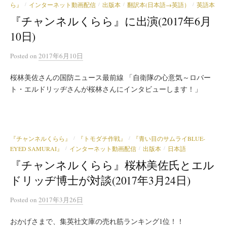
ら』
インターネット動画配信
出版本
翻訳本(日本語→英語）
英語本
/
/
/
/
『チャンネルくらら』に出演(2017年6月
10日)
Posted
on
2017年6月10日
桜林美佐さんの国防ニュース最前線 「自衛隊の心意気～ロバー
ト・エルドリッヂさんが桜林さんにインタビューします！」
『チャンネルくらら』
『トモダチ作戦』
『青い目のサムライBLUE-
/
/
EYED SAMURAI』
インターネット動画配信
出版本
日本語
/
/
/
『チャンネルくらら』桜林美佐氏とエル
ドリッヂ博士が対談(2017年3月24日)
Posted
on
2017年3月26日
おかげさまで、集英社文庫の売れ筋ランキング1位！！