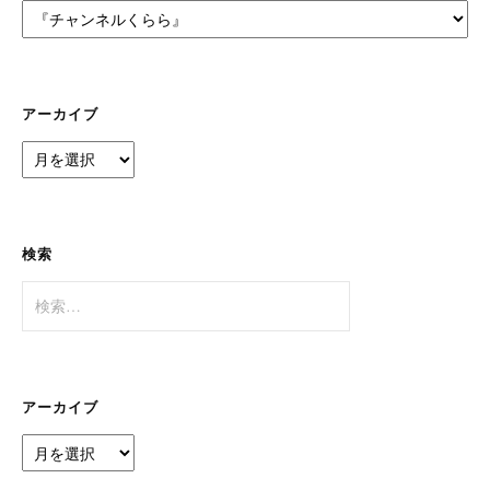
カ
テ
ゴ
リ
ー
アーカイブ
ア
ー
カ
イ
ブ
検索
検
索:
アーカイブ
ア
ー