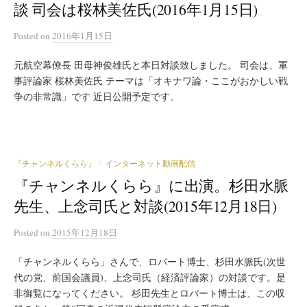
談 司会は桜林美佐氏(2016年1月15日)
Posted
on
2016年1月15日
元航空幕僚長 田母神俊雄氏と本日対談致しました。 司会は、軍
事評論家 桜林美佐氏 テーマは「オキナワ論・ここがおかしい戦
争の非常識」です 近日公開予定です。
『チャンネルくらら』
インターネット動画配信
/
『チャンネルくらら』に出演。杉田水脈
先生、上念司氏と対談(2015年12月18日)
Posted
on
2015年12月18日
「チャンネルくらら」さんで、ロバート博士、杉田水脈氏(次世
代の党、前国会議員)、上念司氏（経済評論家）の対談です。是
非御覧になってください。 杉田先生とロバート博士は、この収