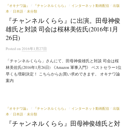
『オキナワ論』
『チャンネルくらら』
インターネット動画配信
出版
/
/
/
本
日本語
未分類
/
/
『チャンネルくらら』に出演。田母神俊
雄氏と対談 司会は桜林美佐氏(2016年1月
26日)
Posted
on
2016年1月27日
「チャンネルくらら」さんにて、田母神俊雄氏と対談 司会は桜
林美佐氏(2016年1月26日) 《Amazon 軍事入門》 ベストセラー1位
早くも増刷決定！ こちらからお買い求めできます。 オキナワ論
案内
『オキナワ論』
『チャンネルくらら』
インターネット動画配信
出版
/
/
/
本
日本語
未分類
/
/
『チャンネルくらら』田母神俊雄氏と対