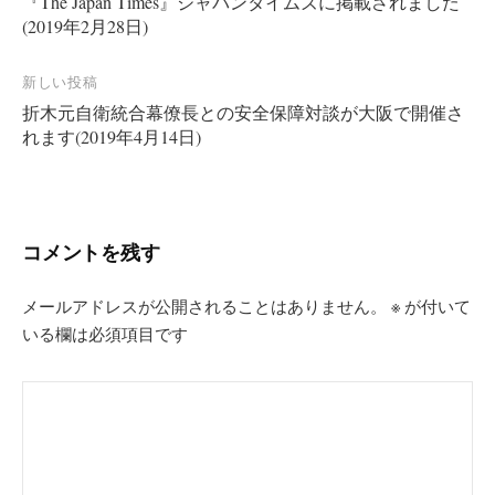
『The Japan Times』ジャパンタイムズに掲載されました
稿
(2019年2月28日)
ナ
ビ
新しい投稿
ゲ
折木元自衛統合幕僚長との安全保障対談が大阪で開催さ
ー
れます(2019年4月14日)
シ
ョ
ン
コメントを残す
メールアドレスが公開されることはありません。
※
が付いて
いる欄は必須項目です