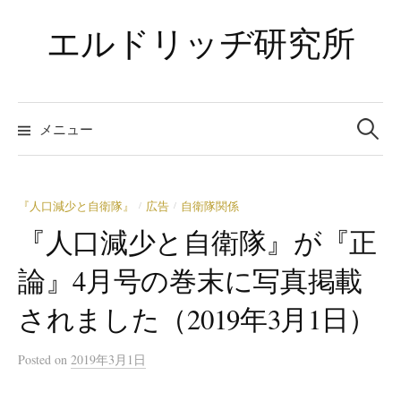
コ
エルドリッヂ研究所
ン
テ
ン
ツ
検
索:
メニュー
へ
ス
キ
ッ
『人口減少と自衛隊』
広告
自衛隊関係
/
/
プ
『人口減少と自衛隊』が『正
論』4月号の巻末に写真掲載
されました（2019年3月1日）
Posted
on
2019年3月1日