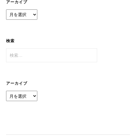
アーカイブ
ア
ー
カ
イ
ブ
検索
検
索:
アーカイブ
ア
ー
カ
イ
ブ