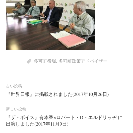
多可町役場
,
多可町政策アドバイザー
投
古い投稿
『世界日報』に掲載されました(2017年10月26日)
稿
ナ
新しい投稿
ビ
『ザ・ボイス』有本香×ロバート・D・エルドリッヂ に
ゲ
出演しました(2017年11月9日)
ー