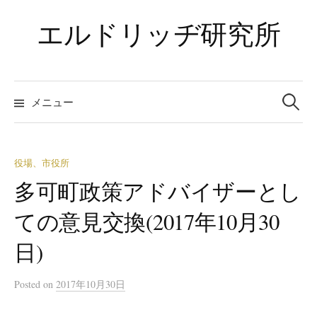
コ
エルドリッヂ研究所
ン
テ
ン
ツ
検
索:
メニュー
へ
ス
キ
ッ
役場、市役所
プ
多可町政策アドバイザーとし
ての意見交換(2017年10月30
日)
Posted
on
2017年10月30日