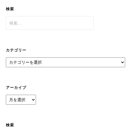
検索
検
索:
カテゴリー
カ
テ
ゴ
リ
ー
アーカイブ
ア
ー
カ
イ
ブ
検索