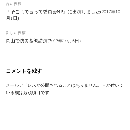
投
古い投稿
『そこまで言って委員会NP』に出演しました(2017年10
稿
月1日)
ナ
ビ
新しい投稿
ゲ
岡山で防災基調講演(2017年10月6日)
ー
シ
ョ
コメントを残す
ン
メールアドレスが公開されることはありません。
※
が付いて
いる欄は必須項目です