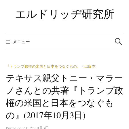
コ
エルドリッヂ研究所
ン
テ
ン
ツ
検
索:
メニュー
へ
ス
キ
ッ
『トランプ政権の米国と日本をつなぐもの』
出版本
/
プ
テキサス親父トニー・マラー
ノさんとの共著『トランプ政
権の米国と日本をつなぐも
の』(2017年10月3日)
Posted
on
2017年10月3日