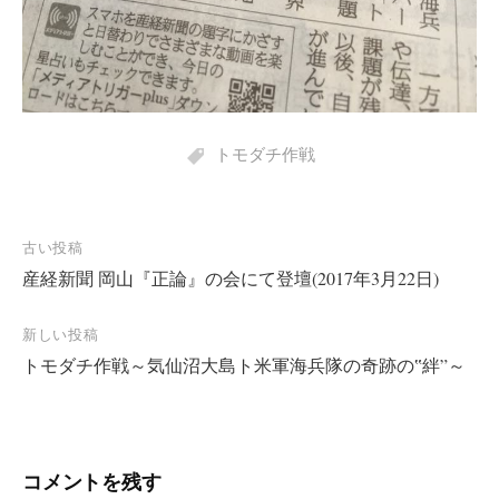
トモダチ作戦
投
古い投稿
産経新聞 岡山『正論』の会にて登壇(2017年3月22日)
稿
ナ
新しい投稿
ビ
トモダチ作戦～気仙沼大島ト米軍海兵隊の奇跡の‟絆”～
ゲ
ー
シ
コメントを残す
ョ