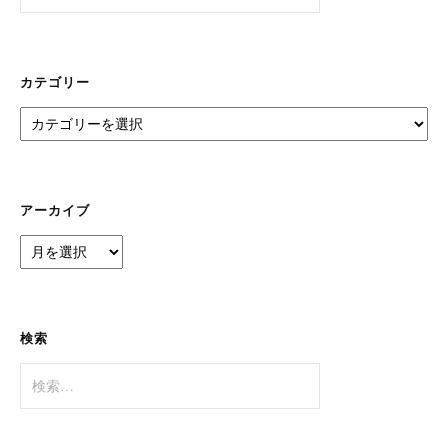
カテゴリー
カ
テ
ゴ
リ
ー
アーカイブ
ア
ー
カ
イ
ブ
検索
検
索: