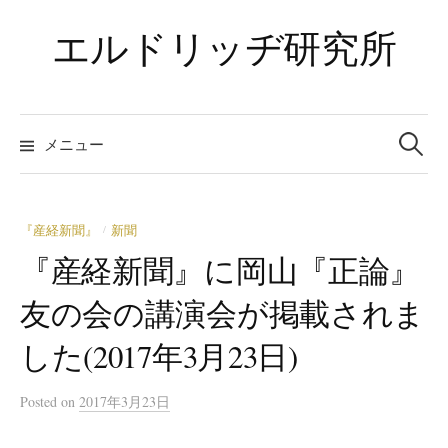
コ
エルドリッヂ研究所
ン
テ
ン
ツ
検
索:
メニュー
へ
ス
キ
ッ
『産経新聞』
新聞
/
プ
『産経新聞』に岡山『正論』
友の会の講演会が掲載されま
した(2017年3月23日)
Posted
on
2017年3月23日