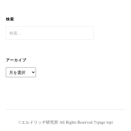
カ
イ
ブ
検索
検
索:
アーカイブ
ア
ー
カ
イ
ブ
©
エルドリッヂ研究所
All Rights Reserved.
↑(page top)