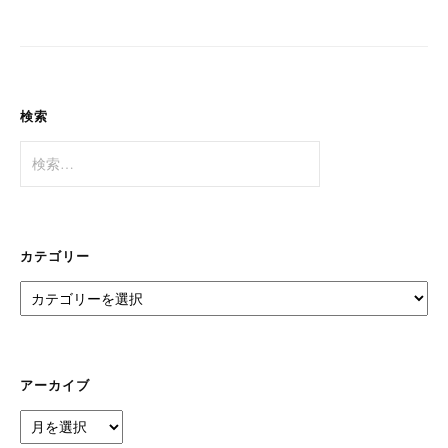
検索
検
索:
カテゴリー
カ
テ
ゴ
リ
ー
アーカイブ
ア
ー