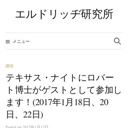
コ
エルドリッヂ研究所
ン
テ
ン
ツ
検
索:
メニュー
へ
ス
キ
ッ
講演
プ
テキサス・ナイトにロバー
ト博士がゲストとして参加し
ます！(2017年1月18日、20
日、22日)
Posted
on
2017年1月17日