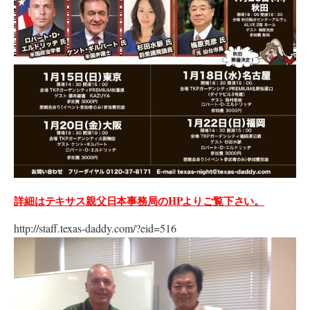
詳細はテキサス親父日本事務局のHPよりご覧下さい。
http://staff.texas-daddy.com/?eid=516