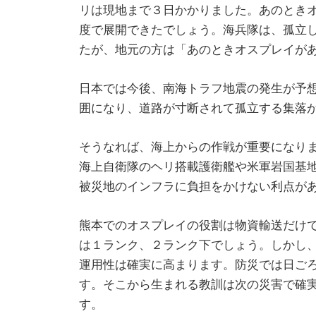
リは現地まで３日かかりました。あのとき
度で展開できたでしょう。海兵隊は、孤立
たが、地元の方は「あのときオスプレイが
日本では今後、南海トラフ地震の発生が予
囲になり、道路が寸断されて孤立する集落
そうなれば、海上からの作戦が重要になり
海上自衛隊のヘリ搭載護衛艦や米軍岩国基
被災地のインフラに負担をかけない利点が
熊本でのオスプレイの役割は物資輸送だけ
は１ランク、２ランク下でしょう。しかし
運用性は確実に高まります。防災では日ご
す。そこから生まれる教訓は次の災害で確
す。