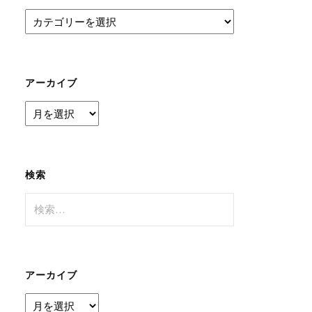
カ
テ
ゴ
リ
ー
アーカイブ
ア
ー
カ
イ
ブ
検索
検
索:
アーカイブ
ア