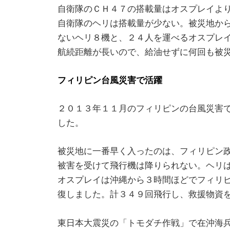
自衛隊のＣＨ４７の搭載量はオスプレイよ
自衛隊のヘリは搭載量が少ない。被災地か
ないヘリ８機と、２４人を運べるオスプレ
航続距離が長いので、給油せずに何回も被
フィリピン台風災害で活躍
２０１３年１１月のフィリピンの台風災害
した。
被災地に一番早く入ったのは、フィリピン
被害を受けて飛行機は降りられない。ヘリ
オスプレイは沖縄から３時間ほどでフィリ
復しました。計３４９回飛行し、救援物資
東日本大震災の「トモダチ作戦」で在沖海