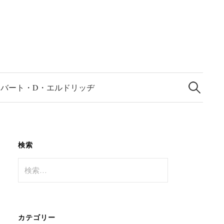
検
索:
ロバート・D・エルドリッヂ
検索
検
索:
カテゴリー