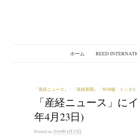
コ
ン
テ
ン
ツ
へ
ホーム
REED INTERNAT
ス
キ
ッ
プ
『産経ニュース』
『産経新聞』
WEB版
インタビ
/
/
/
「産経ニュース」にイン
年4月23日)
Posted
on
2016年4月23日