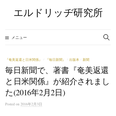
コ
エルドリッヂ研究所
ン
テ
ン
ツ
検
索:
メニュー
へ
ス
キ
ッ
『奄美返還と日米関係』
『毎日新聞』
出版本
新聞
/
/
/
プ
毎日新聞で、著書『奄美返還
と日米関係』が紹介されまし
た(2016年2月2日)
Posted
on
2016年2月3日