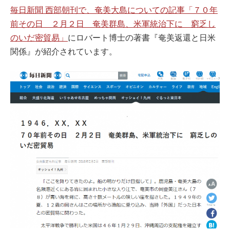
毎日新聞 西部朝刊で、奄美大島についての記事「７０年
前その日 ２月２日 奄美群島、米軍統治下に 窮乏し
のいだ密貿易」
にロバート博士の著書『奄美返還と日米
関係』が紹介されています。