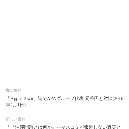
投
古い投稿
「Apple Town」誌でAPAグループ代表 元谷氏と対談(2016
稿
年2月1日)
ナ
ビ
新しい投稿
ゲ
「『沖縄問題とは何か』―マスコミが報道しない真実と