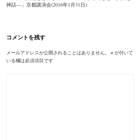
ー
神話―」京都講演会(2016年1月31日)
シ
ョ
ン
コメントを残す
メールアドレスが公開されることはありません。
※
が付いて
いる欄は必須項目です