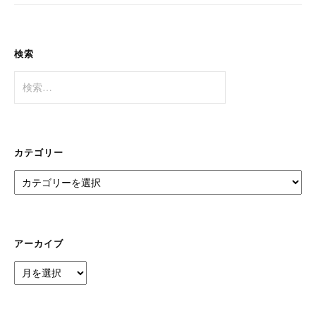
検索
検
索:
カテゴリー
カ
テ
ゴ
リ
ー
アーカイブ
ア
ー
カ
イ