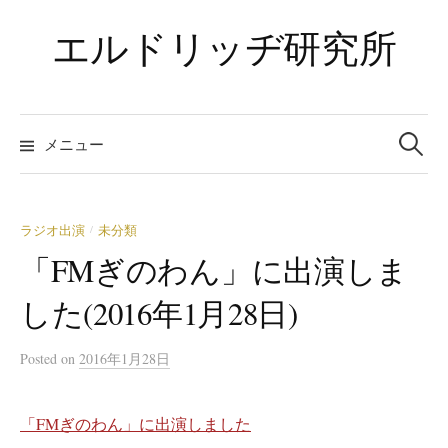
コ
エルドリッヂ研究所
ン
テ
ン
ツ
検
索:
メニュー
へ
ス
キ
ッ
ラジオ出演
未分類
/
プ
「FMぎのわん」に出演しま
した(2016年1月28日)
Posted
on
2016年1月28日
「FMぎのわん」に出演しました