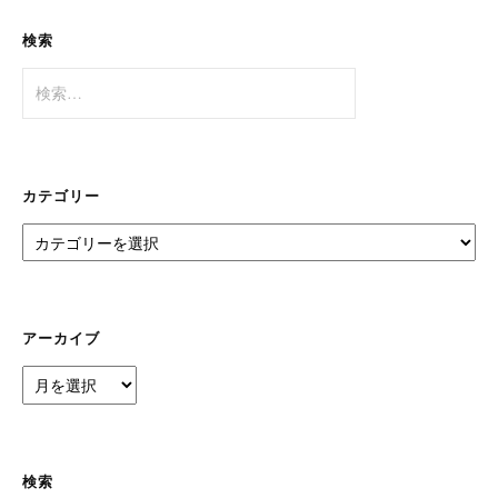
検索
検
索:
カテゴリー
カ
テ
ゴ
リ
ー
アーカイブ
ア
ー
カ
イ
ブ
検索