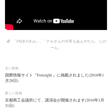
「FMぎのわん」
,
「ナルさんの今宵もあんやたん、じの
ーん」
投
古い投稿
国際情報サイト『Foresight 』に掲載されました(2016年1
稿
月28日)
ナ
ビ
新しい投稿
ゲ
京都商工会議所にて、講演会が開催されます(2016年1月
ー
31日)