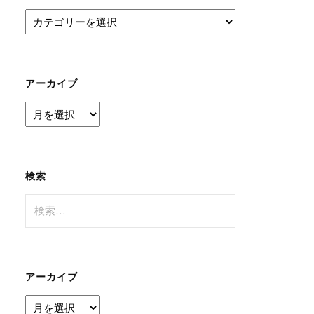
カ
テ
ゴ
リ
ー
アーカイブ
ア
ー
カ
イ
ブ
検索
検
索:
アーカイブ
ア