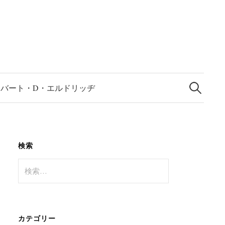
検
索:
ロバート・D・エルドリッヂ
検索
検
索:
カテゴリー