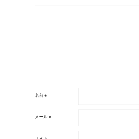
ン
名前
※
メール
※
サイト