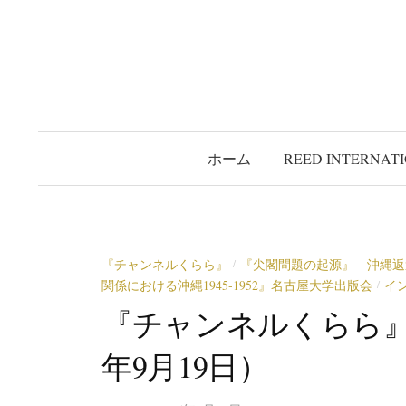
コ
ン
テ
ン
ツ
へ
ホーム
REED INTERNAT
ス
キ
ッ
プ
『チャンネルくらら』
『尖閣問題の起源』―沖縄返
/
関係における沖縄1945‐1952』名古屋大学出版会
イ
/
『チャンネルくらら』
年9月19日）