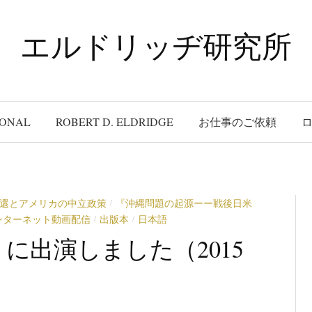
エルドリッヂ研究所
IONAL
ROBERT D. ELDRIDGE
お仕事のご依頼
還とアメリカの中立政策
『沖縄問題の起源ーー戦後日米
/
ンターネット動画配信
出版本
日本語
/
/
に出演しました（2015