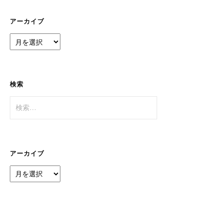
リ
ー
アーカイブ
ア
ー
カ
イ
ブ
検索
検
索:
アーカイブ
ア
ー
カ
イ
ブ