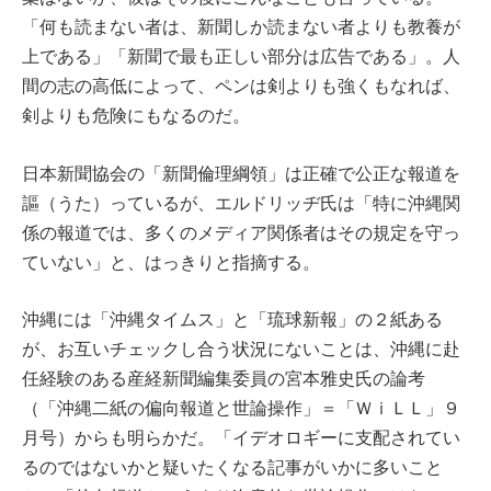
「何も読まない者は、新聞しか読まない者よりも教養が
上である」「新聞で最も正しい部分は広告である」。人
間の志の高低によって、ペンは剣よりも強くもなれば、
剣よりも危険にもなるのだ。
日本新聞協会の「新聞倫理綱領」は正確で公正な報道を
謳（うた）っているが、エルドリッヂ氏は「特に沖縄関
係の報道では、多くのメディア関係者はその規定を守っ
ていない」と、はっきりと指摘する。
沖縄には「沖縄タイムス」と「琉球新報」の２紙ある
が、お互いチェックし合う状況にないことは、沖縄に赴
任経験のある産経新聞編集委員の宮本雅史氏の論考
（「沖縄二紙の偏向報道と世論操作」＝「ＷｉＬＬ」９
月号）からも明らかだ。「イデオロギーに支配されてい
るのではないかと疑いたくなる記事がいかに多いこと