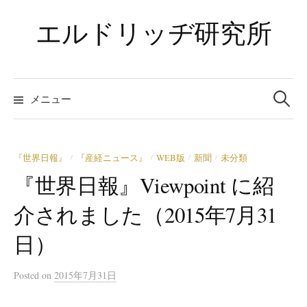
コ
エルドリッヂ研究所
ン
テ
ン
ツ
検
索:
メニュー
へ
ス
キ
ッ
『世界日報』
『産経ニュース』
WEB版
新聞
未分類
/
/
/
/
プ
『世界日報』Viewpoint に紹
介されました（2015年7月31
日）
Posted
on
2015年7月31日