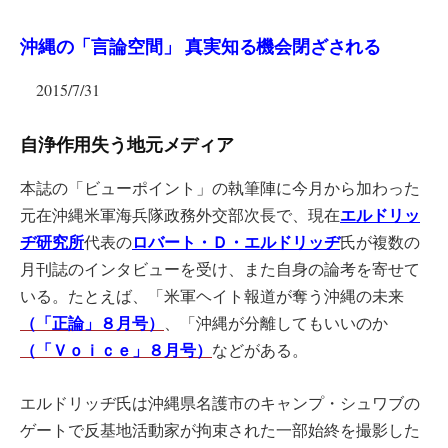
沖縄の「言論空間」 真実知る機会閉ざされる
2015/7/31
自浄作用失う地元メディア
本誌の「ビューポイント」の執筆陣に今月から加わった
エルドリッ
元在沖縄米軍海兵隊政務外交部次長で、現在
ヂ研究所
ロバート・Ｄ・エルドリッヂ
代表の
氏が複数の
月刊誌のインタビューを受け、また自身の論考を寄せて
いる。たとえば、「米軍ヘイト報道が奪う沖縄の未来
（「正論」８月号）
、「沖縄が分離してもいいのか
（「Ｖｏｉｃｅ」
８月号）
などがある。
エルドリッヂ氏は沖縄県名護市のキャンプ・シュワブの
ゲートで反基地活動家が拘束された一部始終を撮影した