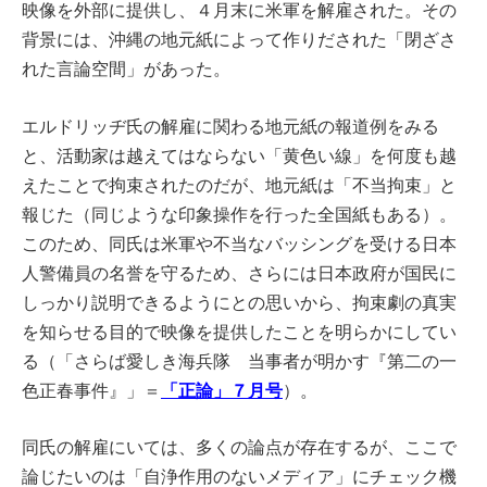
映像を外部に提供し、４月末に米軍を解雇された。その
背景には、沖縄の地元紙によって作りだされた「閉ざさ
れた言論空間」があった。
エルドリッヂ氏の解雇に関わる地元紙の報道例をみる
と、活動家は越えてはならない「黄色い線」を何度も越
えたことで拘束されたのだが、地元紙は「不当拘束」と
報じた（同じような印象操作を行った全国紙もある）。
このため、同氏は米軍や不当なバッシングを受ける日本
人警備員の名誉を守るため、さらには日本政府が国民に
しっかり説明できるようにとの思いから、拘束劇の真実
を知らせる目的で映像を提供したことを明らかにしてい
る（「さらば愛しき海兵隊 当事者が明かす『第二の一
「正論」７月号
色正春事件』」＝
）。
同氏の解雇にいては、多くの論点が存在するが、ここで
論じたいのは「自浄作用のないメディア」にチェック機