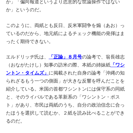
か」「偏向報道というより恣意的な世論操作ではない
か」というのだ。
このように、両紙とも反日、反米軍闘争を煽（あお）っ
ているのだから、地元紙によるチェック機能の発揮はま
ったく期待できない。
「正論」８月号
エルドリッヂ氏は、
の論考で、翁長雄志
「ワシ
（おながたけし）知事の訪米の際、本紙の姉妹紙
ントン・タイムズ」
に掲載された自身の論考「沖縄の知
られざるもう一つの側面」が大きな反響を呼んだことを
紹介している。米国の首都ワシントンには保守系の同紙
と、そのライバルである革新系の「ワシントン・ポス
ト」があり、市民は両紙のうち、自分の政治信念に合っ
たほうを選択して読むか、２紙を読み比べることができ
るのだ。