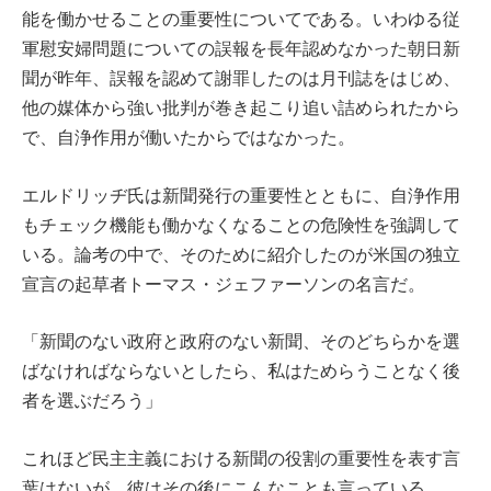
能を働かせることの重要性についてである。いわゆる従
軍慰安婦問題についての誤報を長年認めなかった朝日新
聞が昨年、誤報を認めて謝罪したのは月刊誌をはじめ、
他の媒体から強い批判が巻き起こり追い詰められたから
で、自浄作用が働いたからではなかった。
エルドリッヂ氏は新聞発行の重要性とともに、自浄作用
もチェック機能も働かなくなることの危険性を強調して
いる。論考の中で、そのために紹介したのが米国の独立
宣言の起草者トーマス・ジェファーソンの名言だ。
「新聞のない政府と政府のない新聞、そのどちらかを選
ばなければならないとしたら、私はためらうことなく後
者を選ぶだろう」
これほど民主主義における新聞の役割の重要性を表す言
葉はないが、彼はその後にこんなことも言っている。