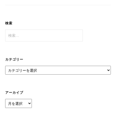
ョ
ン
検索
検
索:
カテゴリー
カ
テ
ゴ
リ
ー
アーカイブ
ア
ー
カ