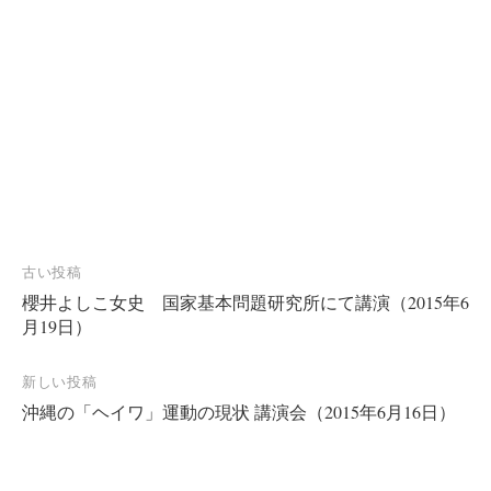
投
古い投稿
櫻井よしこ女史 国家基本問題研究所にて講演（2015年6
稿
月19日）
ナ
ビ
新しい投稿
ゲ
沖縄の「ヘイワ」運動の現状 講演会（2015年6月16日）
ー
シ