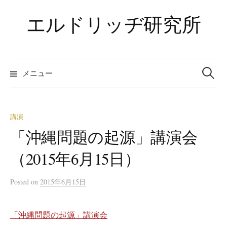
コ
エルドリッヂ研究所
ン
テ
ン
ツ
検
索:
メニュー
へ
ス
キ
ッ
講演
プ
「沖縄問題の起源」講演会
（2015年6月15日）
Posted
on
2015年6月15日
「沖縄問題の起源」講演会